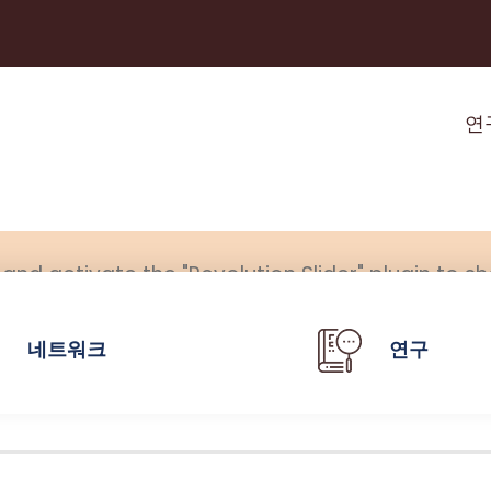
연
l and activate the "Revolution Slider" plugin to sh
네트워크
연구