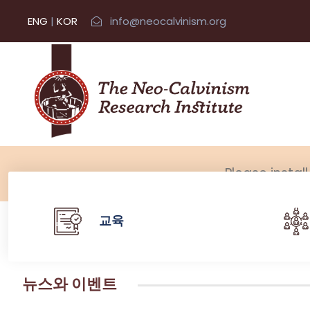
ENG
|
KOR
info@neocalvinism.org
Please instal
교육
뉴스와 이벤트